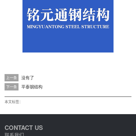
没有了
上一条
平泰钢结构
下一条
本文标签：
CONTACT US
联系我们