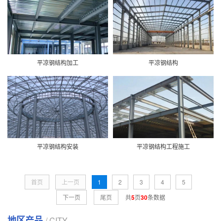
平凉钢结构加工
平凉钢结构
平凉钢结构安装
平凉钢结构工程施工
首页
上一页
1
2
3
4
5
下一页
尾页
共
5
页
30
条数据
地区产品
/ CITY