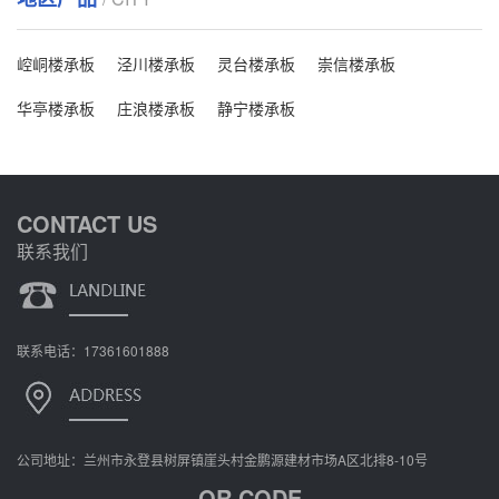
崆峒楼承板
泾川楼承板
灵台楼承板
崇信楼承板
华亭楼承板
庄浪楼承板
静宁楼承板
CONTACT US
联系我们
联系电话：17361601888
公司地址：兰州市永登县树屏镇崖头村金鹏源建材市场A区北排8-10号
QR CODE