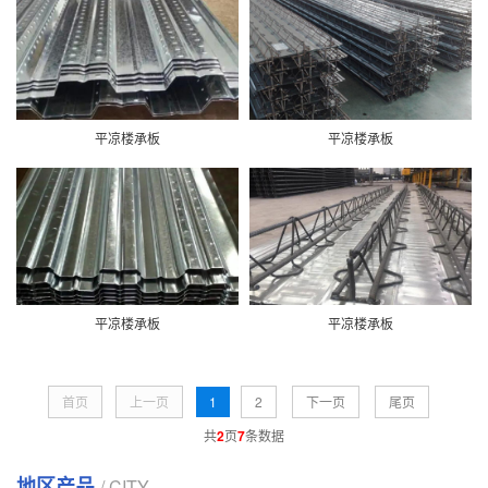
平凉楼承板
平凉楼承板
平凉楼承板
平凉楼承板
首页
上一页
1
2
下一页
尾页
共
2
页
7
条数据
地区产品
/ CITY