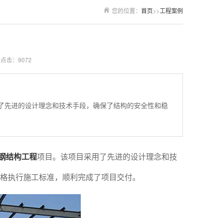
您的位置：
首页
>>
工程案例
点击：9072
了先进的设计理念和技术手段，确保了结构的安全性和稳
钢结构工程
项目。该项目采用了先进的设计理念和技
格执行施工标准，顺利完成了项目交付。