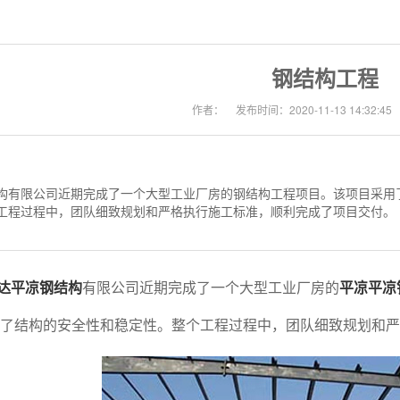
钢结构工程
作者：
发布时间：2020-11-13 14:32:45
构有限公司近期完成了一个大型工业厂房的钢结构工程项目。该项目采用
工程过程中，团队细致规划和严格执行施工标准，顺利完成了项目交付。
达平凉钢结构
有限公司近期完成了一个大型工业厂房的
平凉平凉
了结构的安全性和稳定性。整个工程过程中，团队细致规划和严